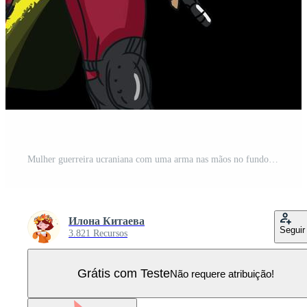
Mulher guerreira ucraniana com uma arma nas mãos no fundo da bandeira da ilustração vetorial da Ucrânia Personagem mulher ativista desenho dos desenhos animados, conceito de resistência Pare a guerra na Ucrânia Vetor Pro
Илона Китаева
Seguir
3.821 Recursos
Grátis com Teste
Não requere atribuição!