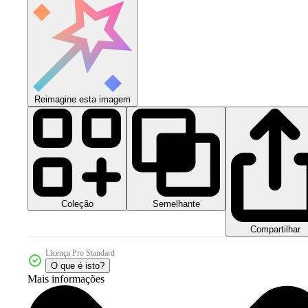
Reimagine esta imagem
Coleção
Semelhante
Compartilhar
Licença Pro Standard
O que é isto?
Mais informações