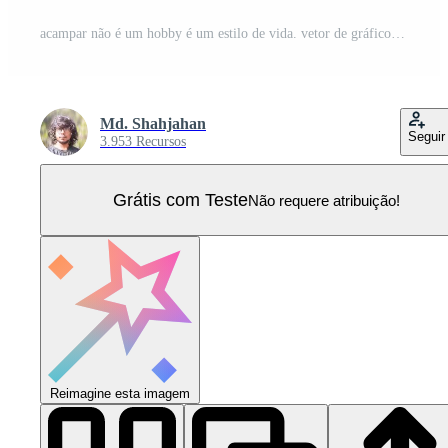
acampar não é um hobby é um estilo de vida. vetor de gráficos de acampamento, explorador vintage, aventura, deserto. símbolo de citações de aventura ao ar livre. perfeito para estampas de t-shirt, cartazes. Vetor Pro
Md. Shahjahan
Seguir
3.953 Recursos
Grátis com Teste
Não requere atribuição!
Reimagine esta imagem