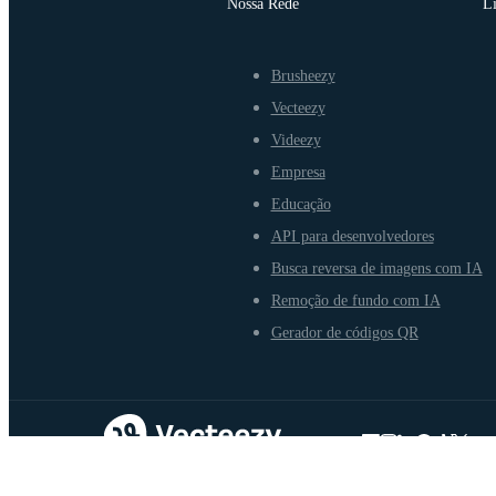
Nossa Rede
L
Brusheezy
Vecteezy
Videezy
Empresa
Educação
API para desenvolvedores
Busca reversa de imagens com IA
Remoção de fundo com IA
Gerador de códigos QR