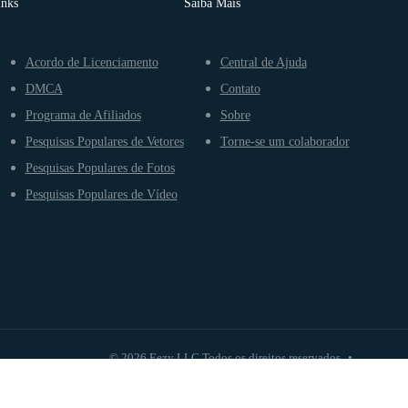
inks
Saiba Mais
Acordo de Licenciamento
Central de Ajuda
DMCA
Contato
Programa de Afiliados
Sobre
Pesquisas Populares de Vetores
Torne-se um colaborador
Pesquisas Populares de Fotos
Pesquisas Populares de Vídeo
© 2026 Eezy LLC Todos os direitos reservados
•
Te