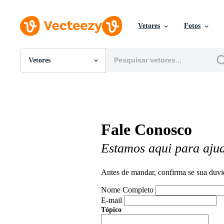
Vetores
Fotos
Vetores
Todas Imagens
Fotos
PNGs
PSDs
SVGs
Fale Conosco
Modelos
Vetores
Estamos aqui para aju
Videos
Motion graphics
Imagens Editoriais
Antes de mandar, confirma se sua duvi
Eventos Editoriais
Nome Completo
E-mail
Tópico