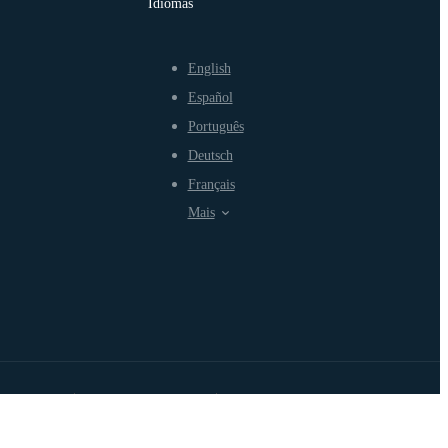
Idiomas
English
Español
Português
Deutsch
Français
Mais
rmos de Uso
Política de Privacidade
Política de Uso Justo