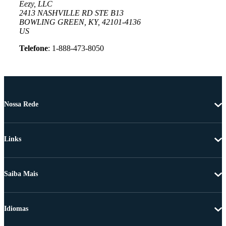
Eezy, LLC
2413 NASHVILLE RD STE B13
BOWLING GREEN, KY, 42101-4136
US
Telefone
: 1-888-473-8050
Nossa Rede
Links
Saiba Mais
Idiomas