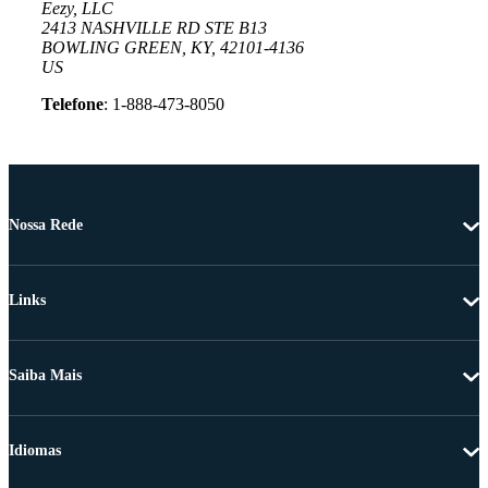
Eezy, LLC
2413 NASHVILLE RD STE B13
BOWLING GREEN, KY, 42101-4136
US
Telefone
: 1-888-473-8050
Nossa Rede
Links
Saiba Mais
Idiomas