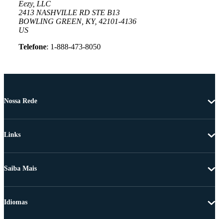
Eezy, LLC
2413 NASHVILLE RD STE B13
BOWLING GREEN, KY, 42101-4136
US
Telefone
: 1-888-473-8050
Nossa Rede
Links
Saiba Mais
Idiomas