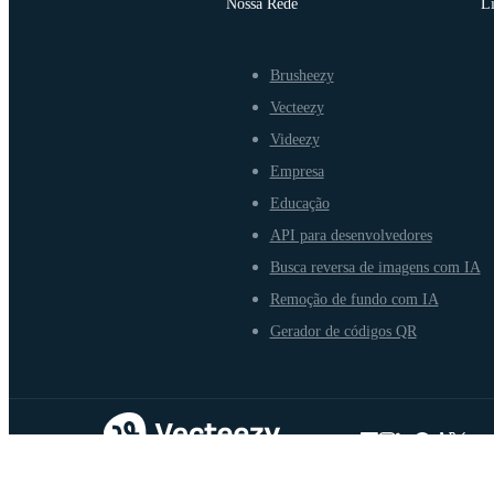
Nossa Rede
L
Brusheezy
Vecteezy
Videezy
Empresa
Educação
API para desenvolvedores
Busca reversa de imagens com IA
Remoção de fundo com IA
Gerador de códigos QR