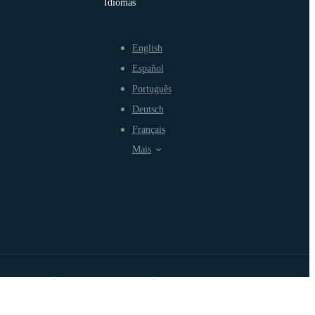
Idiomas
English
Español
Português
Deutsch
Français
Mais
rmos de Uso
Política de Privacidade
Política de Uso Justo