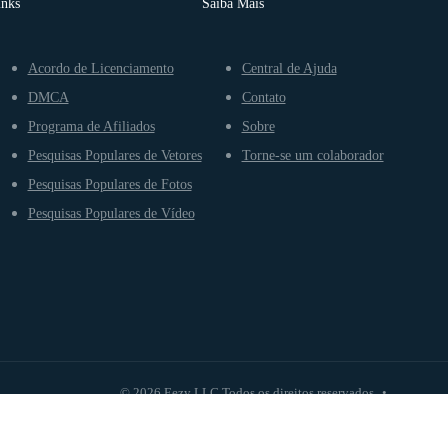
inks
Saiba Mais
Acordo de Licenciamento
Central de Ajuda
DMCA
Contato
Programa de Afiliados
Sobre
Pesquisas Populares de Vetores
Torne-se um colaborador
Pesquisas Populares de Fotos
Pesquisas Populares de Vídeo
© 2026 Eezy LLC Todos os direitos reservados
•
Te