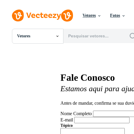
Vetores
Fotos
Vetores
Todas Imagens
Fotos
PNGs
PSDs
SVGs
Fale Conosco
Modelos
Vetores
Estamos aqui para aju
Videos
Motion graphics
Imagens Editoriais
Antes de mandar, confirma se sua duvi
Eventos Editoriais
Nome Completo
E-mail
Tópico