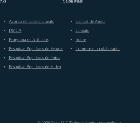
inks
Saiba Mais
Acordo de Licenciamento
Central de Ajuda
DMCA
Contato
Programa de Afiliados
Sobre
Pesquisas Populares de Vetores
Torne-se um colaborador
Pesquisas Populares de Fotos
Pesquisas Populares de Vídeo
© 2026 Eezy LLC Todos os direitos reservados
•
Te