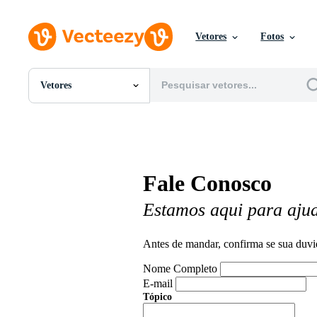
Vetores
Fotos
Vetores
Todas Imagens
Fotos
PNGs
PSDs
SVGs
Fale Conosco
Modelos
Vetores
Estamos aqui para aju
Videos
Motion graphics
Imagens Editoriais
Antes de mandar, confirma se sua duvi
Eventos Editoriais
Nome Completo
E-mail
Tópico