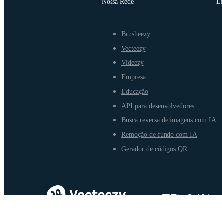
Nossa Rede
L
Brusheezy
Vecteezy
Videezy
Empresa
Educação
API para desenvolvedores
Busca reversa de imagens com IA
Remoção de fundo com IA
Gerador de códigos QR