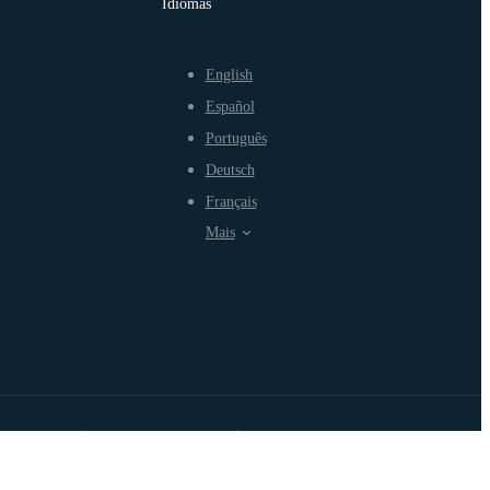
Idiomas
English
Español
Português
Deutsch
Français
Mais
rmos de Uso
Política de Privacidade
Política de Uso Justo