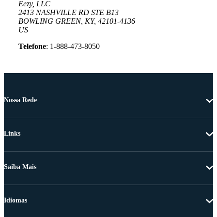
Eezy, LLC
2413 NASHVILLE RD STE B13
BOWLING GREEN, KY, 42101-4136
US
Telefone
: 1-888-473-8050
Nossa Rede
Links
Saiba Mais
Idiomas