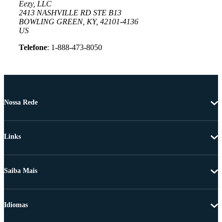
Eezy, LLC
2413 NASHVILLE RD STE B13
BOWLING GREEN, KY, 42101-4136
US
Telefone
: 1-888-473-8050
Nossa Rede
Links
Saiba Mais
Idiomas