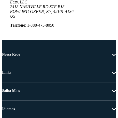
Eezy, LLC
2413 NASHVILLE RD STE B13
BOWLING GREEN, KY, 42101-4136
US
Telefone
: 1-888-473-8050
Nossa Rede
Links
Saiba Mais
Idiomas