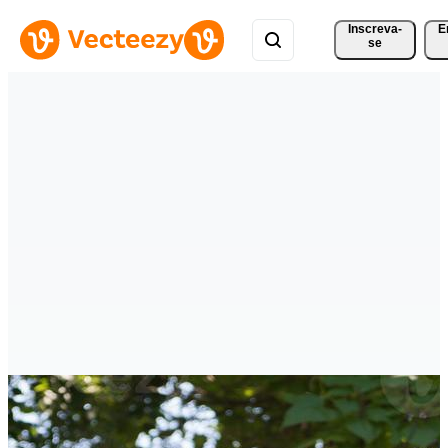
Inscreva-
E
se