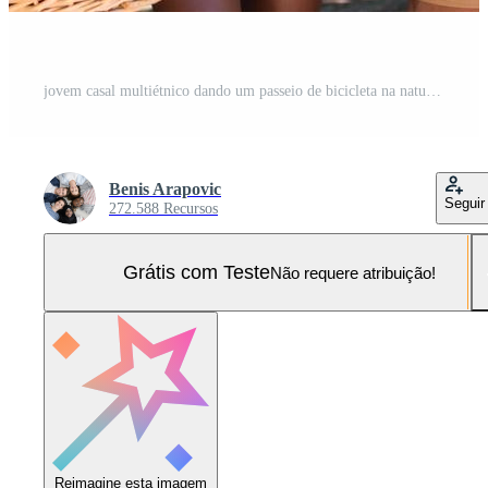
jovem casal multiétnico dando um passeio de bicicleta na natureza Foto Pro
Benis Arapovic
Seguir
272.588 Recursos
Grátis com Teste
Não requere atribuição!
Reimagine esta imagem