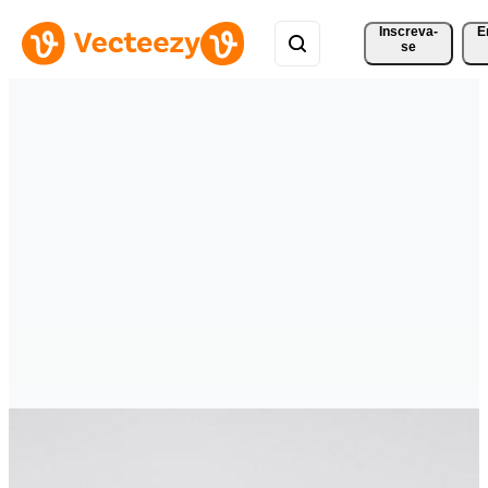
Inscreva-
E
se