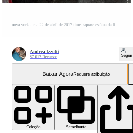
nova york - eua 22 de abril de 2017 times square estátua da liberdade humana
Andrea Izzotti
Seguir
87.017 Recursos
Baixar Agora
Requere atribuição
Coleção
Semelhante