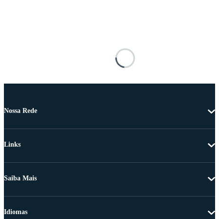
Nossa Rede
Links
Saiba Mais
Idiomas