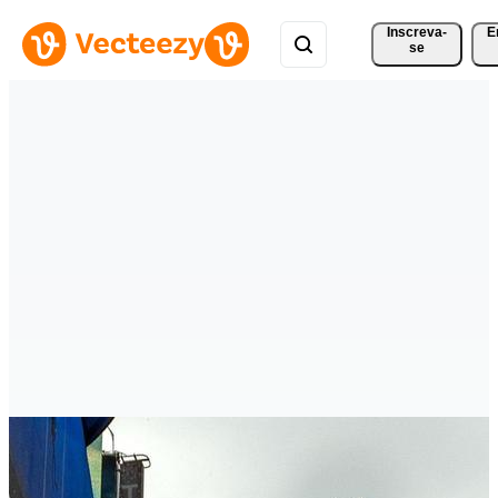
Inscreva-
E
se