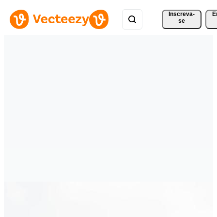
Inscreva-
E
se