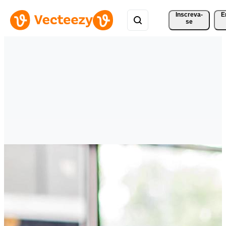
Inscreva-
E
se