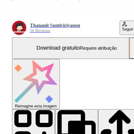
Thananit Suntiviriyanon
Seguir
56 Recursos
Download gratuito
Requere atribuição
Reimagine esta imagem