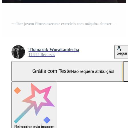
mulher jovem fitness executar exercício com máquina de exercício no ginásio Foto Pro
Thanarak Worakandecha
Seguir
11.922 Recursos
Grátis com Teste
Não requere atribuição!
Reimagine esta imagem