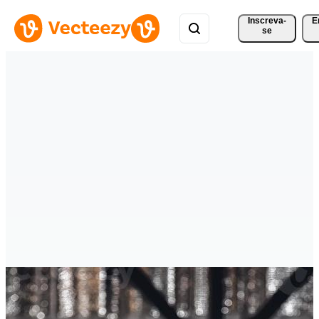
Inscreva-
E
se