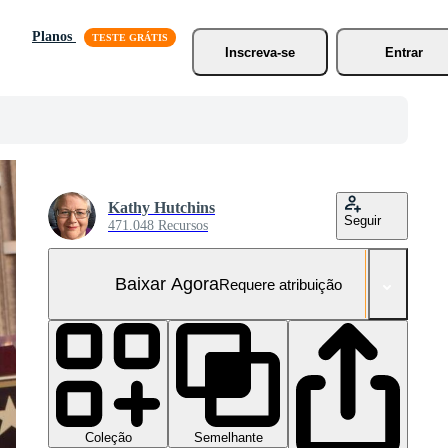
Planos
Inscreva-se
Entrar
Kathy Hutchins
Seguir
471.048 Recursos
Baixar Agora
Requere atribuição
Coleção
Semelhante