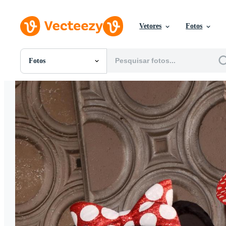
Vetores
Fotos
Fotos
Todas Imagens
Fotos
PNGs
PSDs
SVGs
Modelos
Vetores
Videos
Motion graphics
Imagens Editoriais
Eventos Editoriais