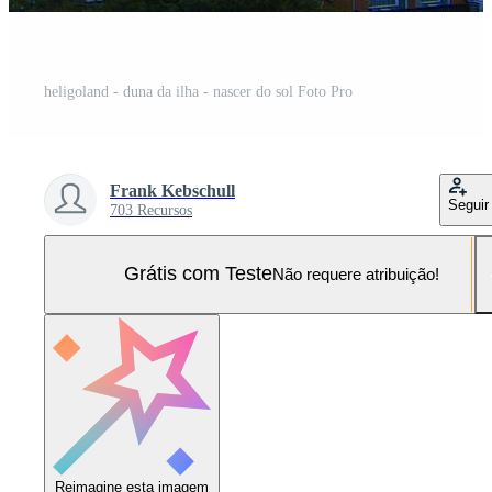
heligoland - duna da ilha - nascer do sol Foto Pro
Frank Kebschull
Seguir
703 Recursos
Grátis com Teste
Não requere atribuição!
Reimagine esta imagem