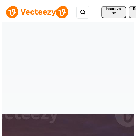
Inscreva-
E
se