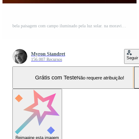
bela paisagem com campo iluminado pela luz solar. na moravia Foto Pro
Myron Standret
Seguir
156.007 Recursos
Grátis com Teste
Não requere atribuição!
Reimagine esta imagem