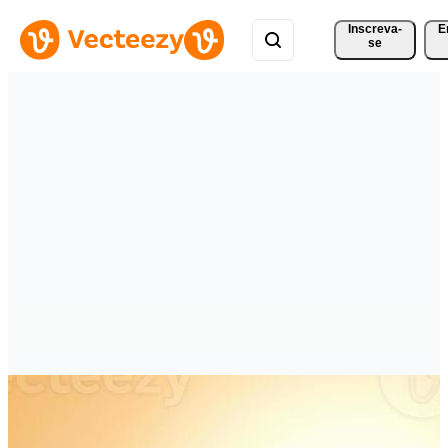
Inscreva-
E
se