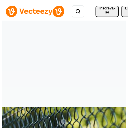
Inscreva-
E
se