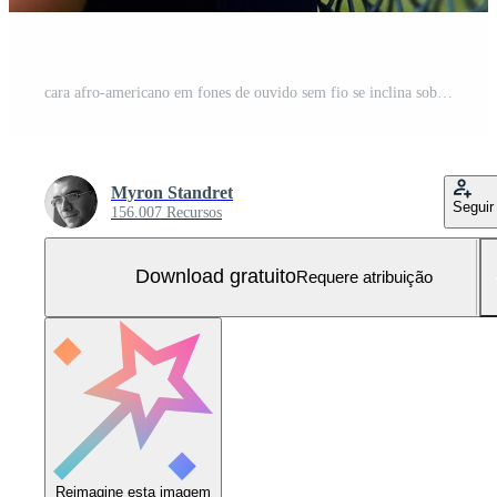
cara afro-americano em fones de ouvido sem fio se inclina sobre a malha de metal da quadra esportiva e faz uma pausa Foto Grátis
Myron Standret
Seguir
156.007 Recursos
Download gratuito
Requere atribuição
Reimagine esta imagem