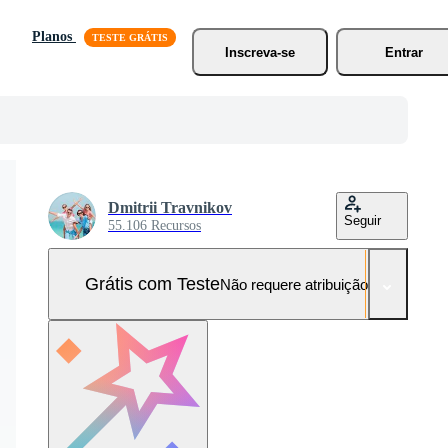
Planos
Inscreva-se
Entrar
Dmitrii Travnikov
Seguir
55.106 Recursos
Grátis com Teste
Não requere atribuição!