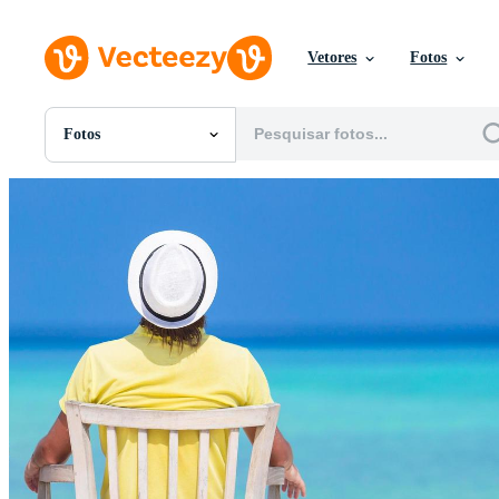
Vetores
Fotos
Fotos
Todas Imagens
Fotos
PNGs
PSDs
SVGs
Modelos
Vetores
Videos
Motion graphics
Imagens Editoriais
Eventos Editoriais