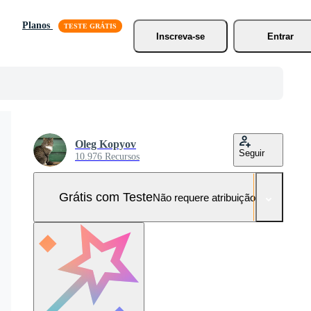
Planos
Inscreva-se
Entrar
Oleg Kopyov
Seguir
10.976 Recursos
Grátis com Teste
Não requere atribuição!