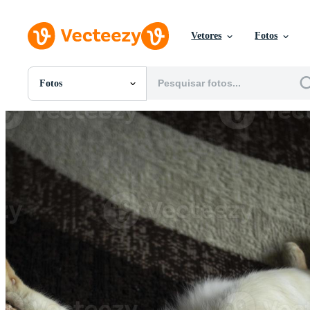
Vetores
Fotos
Fotos
Todas Imagens
Fotos
PNGs
PSDs
SVGs
Modelos
Vetores
Videos
Motion graphics
Imagens Editoriais
Eventos Editoriais