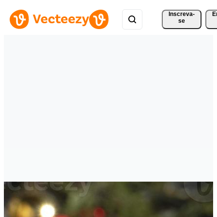
Inscreva-
E
se