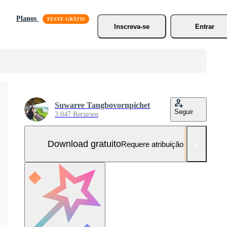
Planos
Inscreva-se
Entrar
Suwaree Tangbovornpichet
Seguir
3.047 Recursos
Download gratuito
Requere atribuição