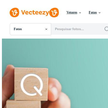
Vetores
Fotos
Fotos
Todas Imagens
Fotos
PNGs
PSDs
SVGs
Modelos
Vetores
Videos
Motion graphics
Imagens Editoriais
Eventos Editoriais