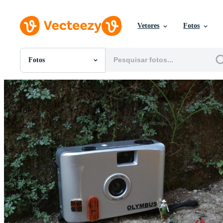
Vetores
Fotos
Fotos
Todas Imagens
Fotos
PNGs
PSDs
SVGs
Modelos
Vetores
Videos
Motion graphics
Imagens Editoriais
Eventos Editoriais