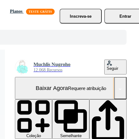
Planos
Inscreva-se
Entrar
Muchlis Nugroho
Seguir
12.068 Recursos
Baixar Agora
Requere atribuição
Coleção
Semelhante