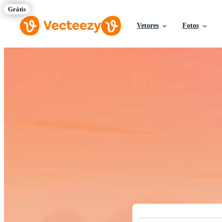
Vetores
Fotos
Baixe Vetores,
Recursos criativos de qualida