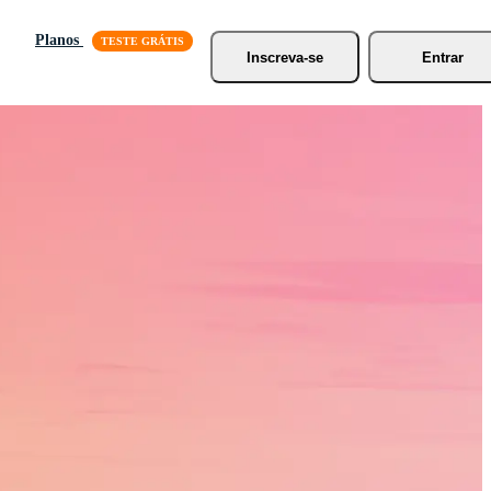
Planos
Inscreva-se
Entrar
 Mais
pidez.