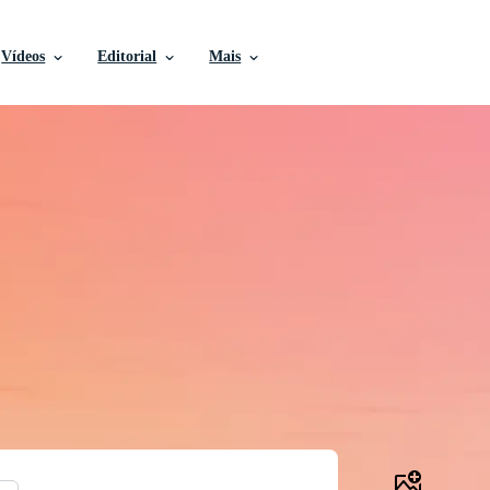
Vídeos
Editorial
Mais
 Fotos, Vídeos e Muito
Gratuitamente
de profissional para realizar seus projetos com mais ra