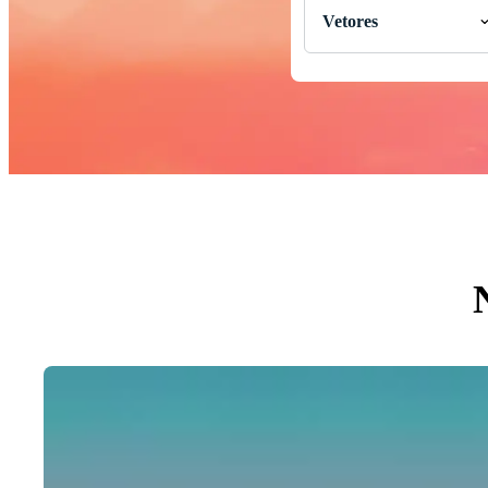
Vetores
Todas Imagens
Fotos
PNGs
PSDs
SVGs
Modelos
Vetores
Videos
Motion graphics
Imagens Editoriais
Eventos Editoriais