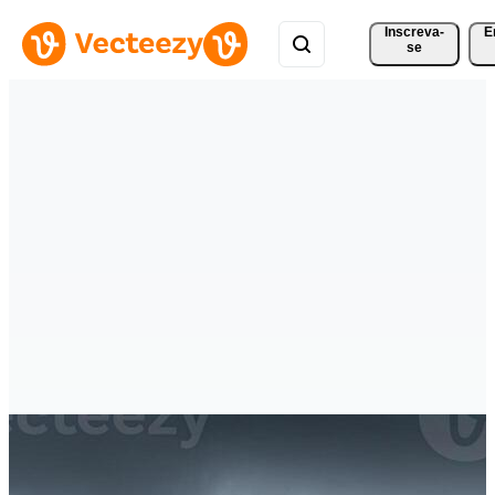
Inscreva-
E
se