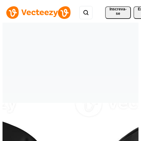
Inscreva-
E
se