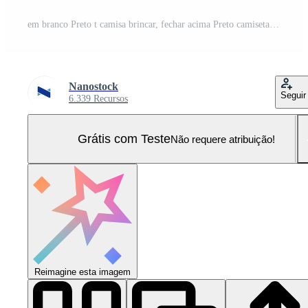
em branco Preto t camisa brincar, fechar acima Preto camiseta em branco fundo , generativo ai Foto Pro
Nanostock
Seguir
6.339 Recursos
Grátis com Teste
Não requere atribuição!
Reimagine esta imagem