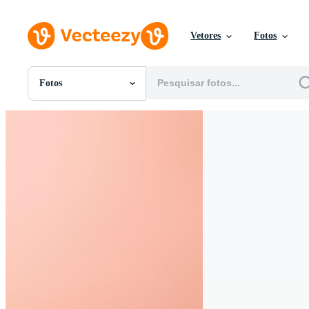
Vetores
Fotos
Fotos
Todas Imagens
Fotos
PNGs
PSDs
SVGs
Modelos
Vetores
Videos
Motion graphics
Imagens Editoriais
Eventos Editoriais