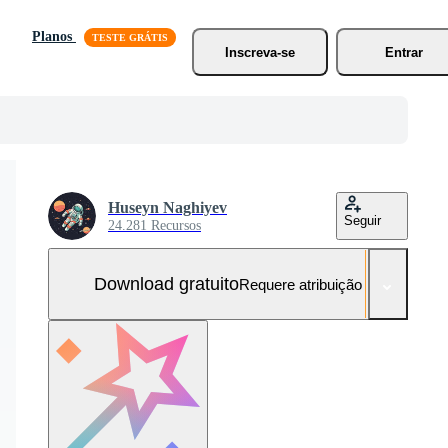
Planos
Inscreva-se
Entrar
Huseyn Naghiyev
Seguir
24.281 Recursos
Download gratuito
Requere atribuição