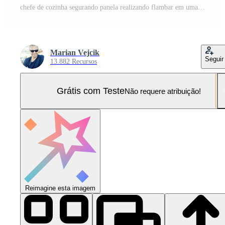
chefe de cozinha segurando panela realizando flambar em uma prato dentro isto Foto Pro
Marian Vejcik
Seguir
13.882 Recursos
Grátis com Teste
Não requere atribuição!
Reimagine esta imagem