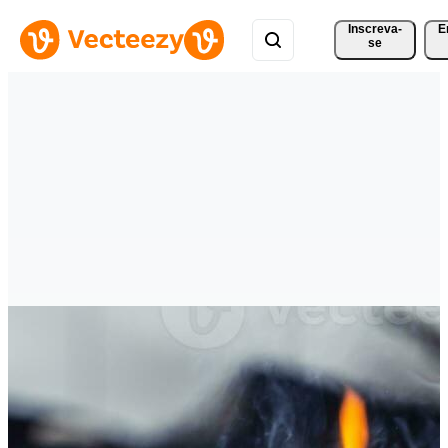
Inscreva-
E
se