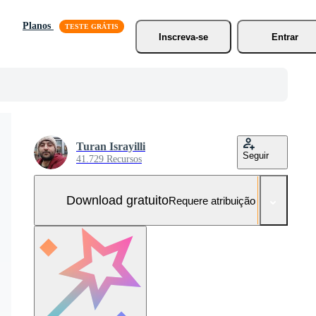
Planos
Inscreva-se
Entrar
Turan Israyilli
Seguir
41.729 Recursos
Download gratuito
Requere atribuição