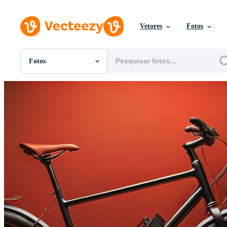
Vetores
Fotos
Fotos
Todas Imagens
Fotos
PNGs
PSDs
SVGs
Modelos
Vetores
Videos
Motion graphics
Imagens Editoriais
Eventos Editoriais