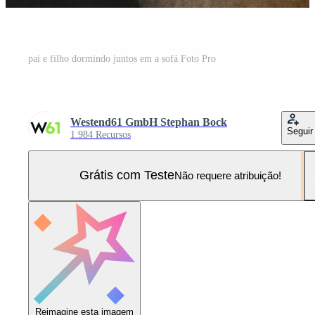
pai e filho dormindo juntos em a sofá Foto Pro
Westend61 GmbH Stephan Bock
Seguir
1.984 Recursos
Grátis com Teste
Não requere atribuição!
Reimagine esta imagem