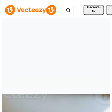
Inscreva-
E
se