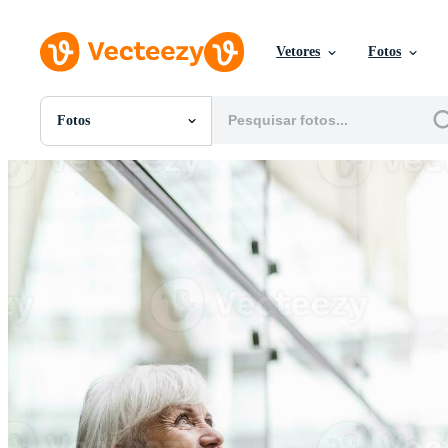
Vetores
Fotos
Fotos
Todas Imagens
Fotos
PNGs
PSDs
SVGs
Modelos
Vetores
Videos
Motion graphics
Imagens Editoriais
Eventos Editoriais