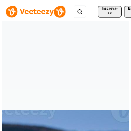
Inscreva-
E
se