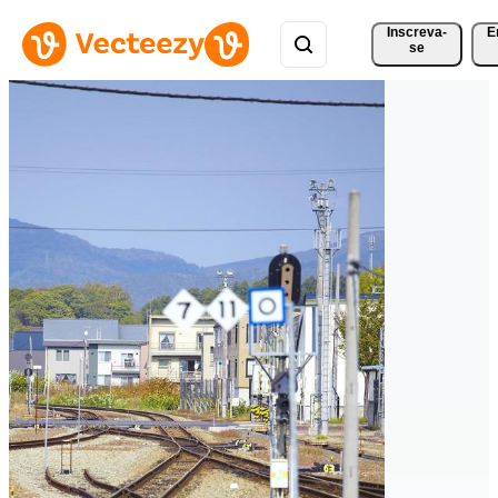
Inscreva-
E
se