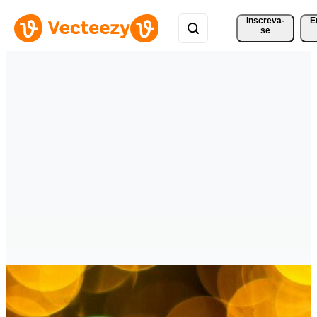
Inscreva-
E
se