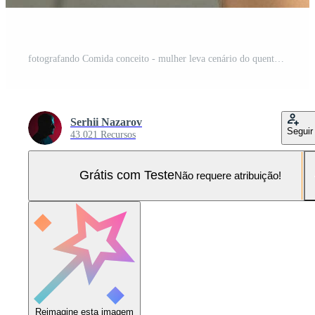
fotografando Comida conceito - mulher leva cenário do quente carne pratos. carne de porco costelas grelhado com salada e maçãs em uma placa. Foto Pro
Serhii Nazarov
Seguir
43.021 Recursos
Grátis com Teste
Não requere atribuição!
Reimagine esta imagem