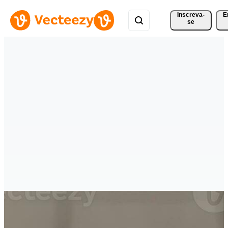
Inscreva-
E
se