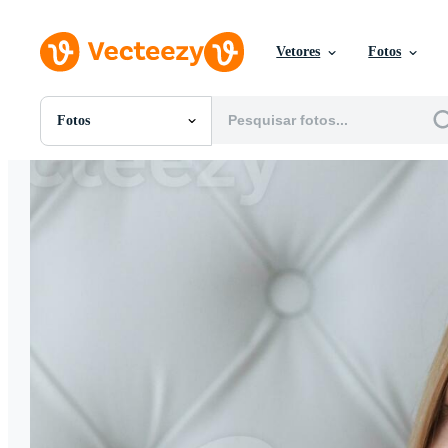
Vetores
Fotos
Fotos
Todas Imagens
Fotos
PNGs
PSDs
SVGs
Modelos
Vetores
Videos
Motion graphics
Imagens Editoriais
Eventos Editoriais