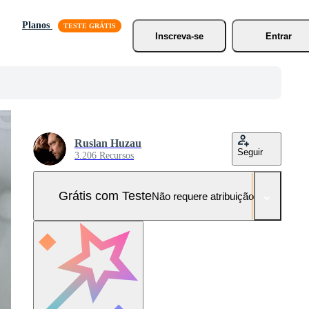
Planos
Inscreva-se
Entrar
Ruslan Huzau
Seguir
3.206 Recursos
Grátis com Teste
Não requere atribuição!