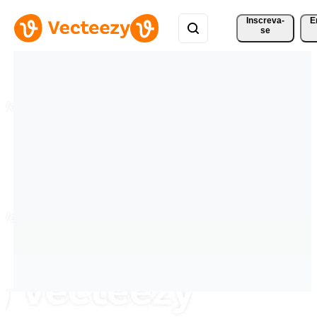
Inscreva-
E
se