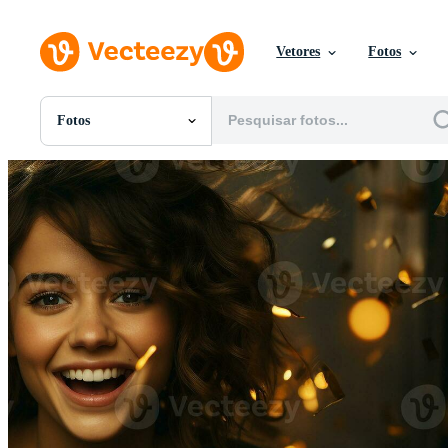
Vetores
Fotos
Fotos
Todas Imagens
Fotos
PNGs
PSDs
SVGs
Modelos
Vetores
Videos
Motion graphics
Imagens Editoriais
Eventos Editoriais