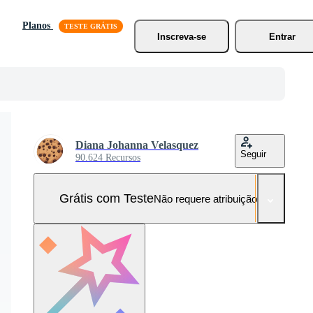
Planos
Inscreva-se
Entrar
Diana Johanna Velasquez
Seguir
90.624 Recursos
Grátis com Teste
Não requere atribuição!