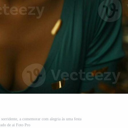
sorridente, a comemorar com alegria às uma festa
rado de ai Foto Pro