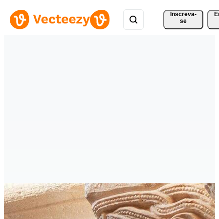
Inscreva-
E
se