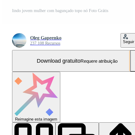
lindo jovem mulher com bagunçado topo nó Foto Grátis
Oleg Gapeenko
Seguir
237.108 Recursos
Download gratuito
Requere atribuição
Reimagine esta imagem