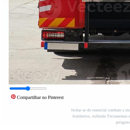
Compartilhar no Pinterest
fechar-se do essencial combate a 
bombeiros, exibindo Ferramentas e
perigoso