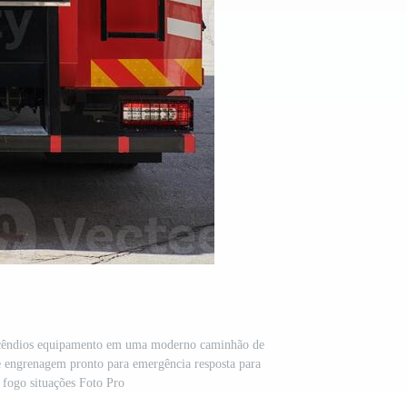
incêndios equipamento em uma moderno caminhão de
 engrenagem pronto para emergência resposta para
 fogo situações Foto Pro