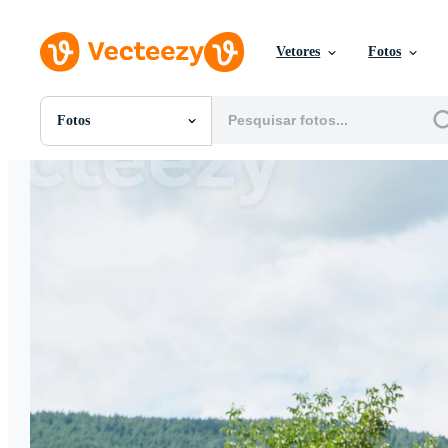
Vetores
Fotos
Fotos
Todas Imagens
Fotos
PNGs
PSDs
SVGs
Modelos
Vetores
Videos
Motion graphics
Imagens Editoriais
Eventos Editoriais