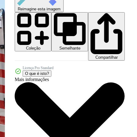
Reimagine esta imagem
Coleção
Semelhante
Compartilhar
Licença Pro Standard
O que é isto?
Mais informações