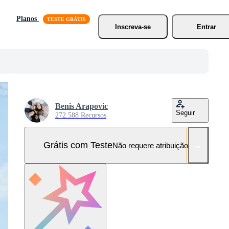
Planos
Inscreva-se
Entrar
Benis Arapovic
Seguir
272.588 Recursos
Grátis com Teste
Não requere atribuição!