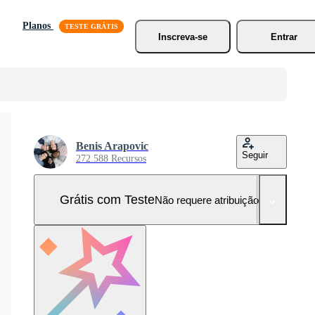
Planos
Inscreva-se
Entrar
Benis Arapovic
Seguir
272.588 Recursos
Grátis com Teste
Não requere atribuição!