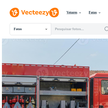
Vetores
Fotos
Fotos
Todas Imagens
Fotos
PNGs
PSDs
SVGs
Modelos
Vetores
Videos
Motion graphics
Imagens Editoriais
Eventos Editoriais