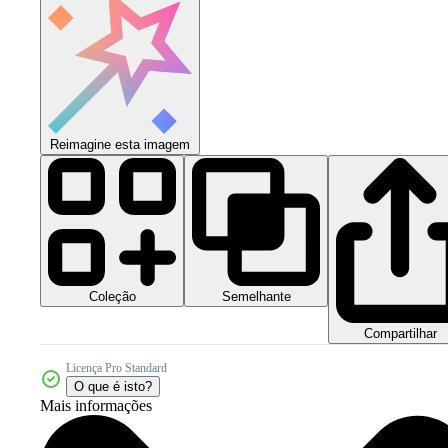
Reimagine esta imagem
Coleção
Semelhante
Compartilhar
Licença Pro Standard
O que é isto?
Mais informações