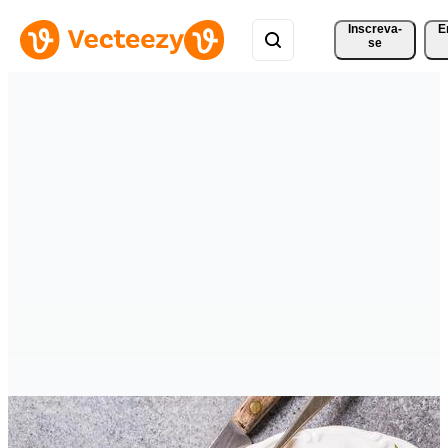
Inscreva-
E
se