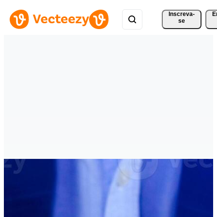
Inscreva-
E
se