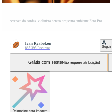
serenata do cordas, violinista dentro orquestra ambiente Foto Pro
Ivan Ryabokon
Seguir
835.395 Recursos
Grátis com Teste
Não requere atribuição!
Reimagine esta imagem