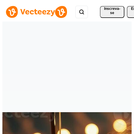
Inscreva-
E
se