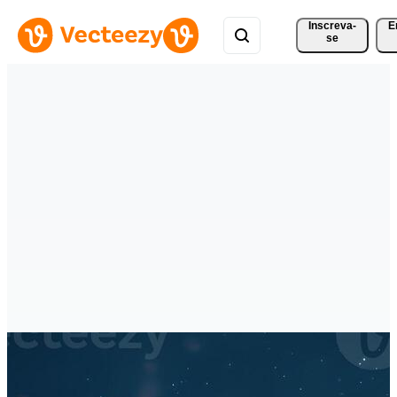
Inscreva-
E
se